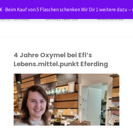
€ · Beim Kauf von 5 Flaschen schenken Wir Dir 1 weitere dazu
AS IST OXYMEL?
OXYMEL KAUFEN
ANWENDUNG
n
4 Jahre Oxymel bei Efi’s
Lebens.mittel.punkt Eferding​