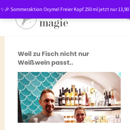
Zum
✨🎉 Sommeraktion: Oxymel Freier Kopf 250 ml jetzt nur 13,90 
Inhalt
W
springen
Kategorie:
Verkaufsstelle
Weil zu Fisch nicht nur
Weißwein passt..