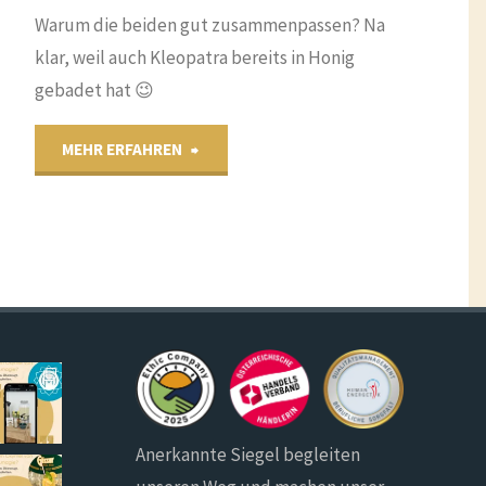
Warum die beiden gut zusammenpassen? Na
klar, weil auch Kleopatra bereits in Honig
gebadet hat 😉
"Oxymel
MEHR ERFAHREN
und
die
Schönheit
–
neue
Verkaufsstelle"
Anerkannte Siegel begleiten