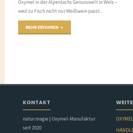
Oxymel in der Alpenlachs Genusswelt in Wels –
weil zu Fisch nicht nur Weißwein passt..
"Weil
MEHR ERFAHREN
zu
Fisch
nicht
nur
Weißwein
KONTAKT
WEIT
passt.."
natur.magie | Oxymel-Manufaktur
OXYMEL
seit 2020
HÄNDLE