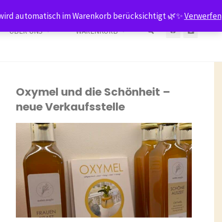
 – wird automatisch im Warenkorb berücksichtigt 🌿✨
Verwerfen
ÜBER UNS
WARENKORB
START
NEWS
ARCHIV FÜR DIE KATEGORIE „VERKAUFSSTELLEN“
Oxymel und die Schönheit –
neue Verkaufsstelle