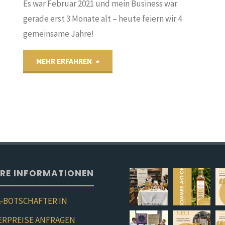
Es war Februar 2021 und mein Business war
gerade erst 3 Monate alt – heute feiern wir 4
gemeinsame Jahre!
"4
MEHR ERFAHREN
Jahre
Oxymel
bei
Efi’s
ERE INFORMATIONEN
Lebens.mittel.punkt
-BOTSCHAFTER:IN
Eferding​
RPREISE ANFRAGEN